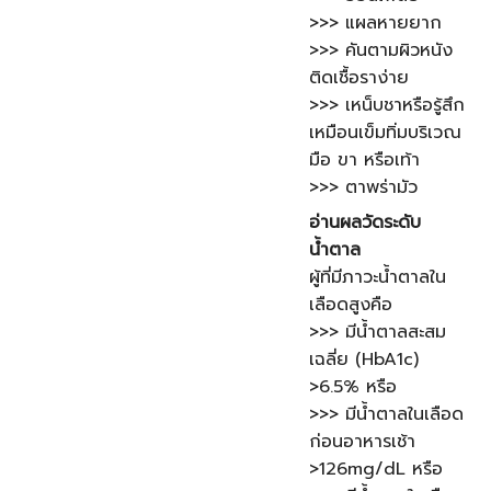
>>> แผลหายยาก
>>> คันตามผิวหนัง
ติดเชื้อราง่าย
>>> เหน็บชาหรือรู้สึก
เหมือนเข็มทิ่มบริเวณ
มือ ขา หรือเท้า
>>> ตาพร่ามัว
อ่านผลวัดระดับ
น้ำตาล
ผู้ที่มีภาวะน้ำตาลใน
เลือดสูงคือ
>>> มีน้ำตาลสะสม
เฉลี่ย (HbA1c)
>6.5% หรือ
>>> มีน้ำตาลในเลือด
ก่อนอาหารเช้า
>126mg/dL หรือ