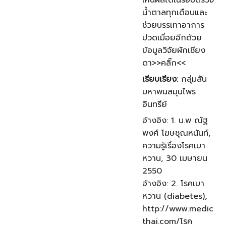
น้ำตาลทุกเดือนและ
ช่วยบรรเทาอาการ
ปวดเมื่อยอีกด้วย
ข้อมูลวิจัยผักเชียง
ดา>>คลิ๊ก<<
เรียบเรียง:
กลุ่มสัน
มหาพนสมุนไพร
อินทรีย์
อ้างอิง: 1. น.พ ณัฐ
พงศ์ โฆษชุณหนันท์,
ความรู้เรื่องโรคเบา
หวาน, 30 เมษายน
2550
อ้างอิง: 2. โรคเบา
หวาน (diabetes),
http://www.medic
thai.com/โรค