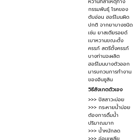
หวานที่สาเหตุทาง
กรรมพันธุ์ โรคของ
ตับอ่อน ฮอร์โมนผิด
ปกติ จากยาบางชนิด
เช่น ยาสเตียรอยด์
เบาหวานขณะตั้ง
ครรภ์ สตรีตั้งครรภ์
บางท่านจะผลิต
ฮอร์โมนบางตัวออก
มารบกวนการทำงาน
ของอินซูลิน
วิธีสังเกตตัวเอง
>>> ปัสสาวะบ่อย
>>> กระหายน้ำบ่อย
ต้องการดื่มน้ำ
ปริมาณมาก
>>> น้ำหนักลด
>>> อ่อนเพลีย